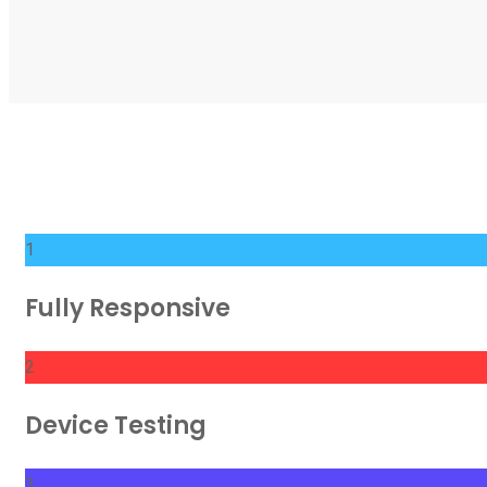
1
Fully Responsive
2
Device Testing
3