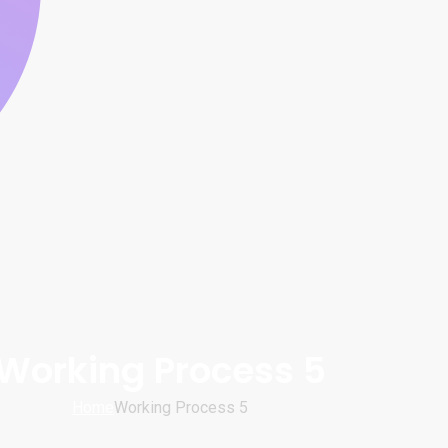
Working Process 5
Home
Working Process 5